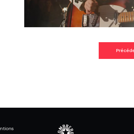
Précéd
ntions